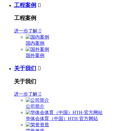
工程案例

工程案例
进一步了解

国内案例
国外案例
关于我们

关于我们
进一步了解

公司简介
华体会体育（中国）HTH·官方网站
荣誉资质