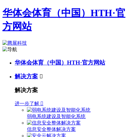
华体会体育（中国）HTH·官
方网站
华体会体育（中国）HTH·官方网站
解决方案

解决方案
进一步了解

弱电系统建设及智能化系统
信息安全整体解决方案