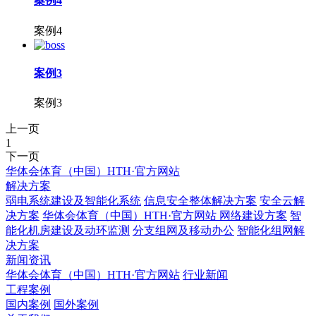
案例4
案例4
案例3
案例3
上一页
1
下一页
华体会体育（中国）HTH·官方网站
解决方案
弱电系统建设及智能化系统
信息安全整体解决方案
安全云解
决方案
华体会体育（中国）HTH·官方网站 网络建设方案
智
能化机房建设及动环监测
分支组网及移动办公
智能化组网解
决方案
新闻资讯
华体会体育（中国）HTH·官方网站
行业新闻
工程案例
国内案例
国外案例